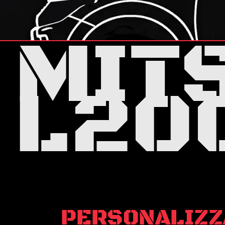
MIT
L20
PERSONALIZZ