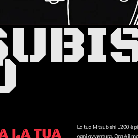
SUBI
0
La tua Mitsubishi L200 è pi
A LA TUA
ogni avventura. Ora è il m