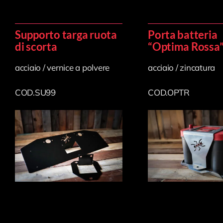
Supporto targa ruota
Porta batteria
di scorta
“Optima Rossa
acciaio / vernice a polvere
acciaio / zincatura
COD.SU99
COD.OPTR