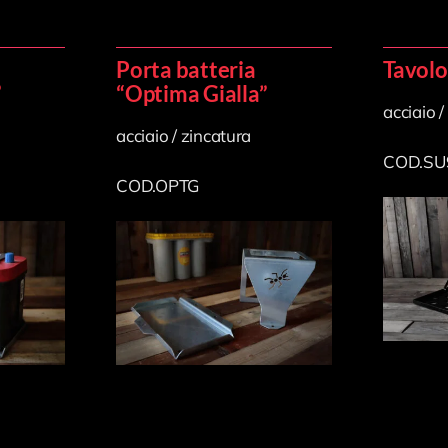
Porta batteria
Tavolo
”
“Optima Gialla”
acciaio /
acciaio / zincatura
COD.SU
COD.OPTG