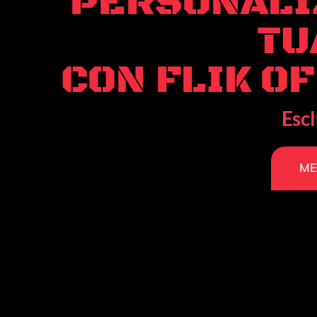
PERSONALI
TU
CON FLIK O
Escl
ME