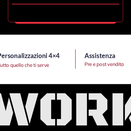
PRODOTTI ORIGINALI FLIK!
Personalizzazioni 4×4
Assistenza
Pre e post vendita
utto quello che ti serve
 WOR